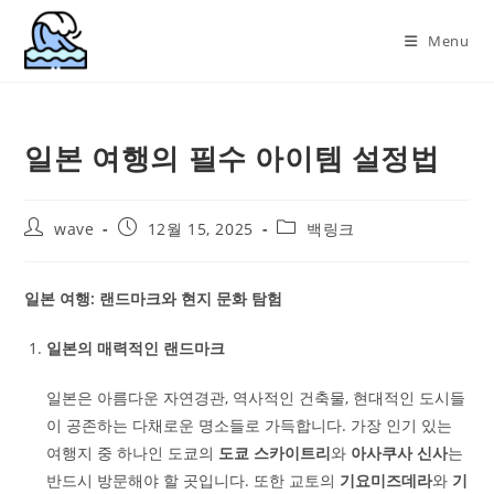
Skip
to
Menu
content
일본 여행의 필수 아이템 설정법
Post
Post
Post
wave
12월 15, 2025
백링크
author:
published:
category:
일본 여행: 랜드마크와 현지 문화 탐험
일본의 매력적인 랜드마크
일본은 아름다운 자연경관, 역사적인 건축물, 현대적인 도시들
이 공존하는 다채로운 명소들로 가득합니다. 가장 인기 있는
여행지 중 하나인 도쿄의
도쿄 스카이트리
와
아사쿠사 신사
는
반드시 방문해야 할 곳입니다. 또한 교토의
기요미즈데라
와
기