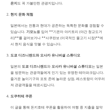
온지
도 꼭 가볼만한 관광지입니다.
현지 문화 체험
일본에서는 전통과 현대가 공존하는 독특한 문화를 경험할 수
있습니다.
기모노
를 입어 **기온마 야키토리 (야간 청교도거
리)**를 걸어보거나 **사쿠란보 (이국적인 물고기 시장)**에
서 현지 음식을 맛볼 수 있습니다.
도쿄 디즈니랜드와 오사카 유니버셜 스튜디오
일본의
도쿄 디즈니랜드
와
오사카 유니버셜 스튜디오
는 일본
을 방문하는 관광객들에게 인기 있는 유명한 테마파크입니다.
즐거운 놀이기구와 포토 존에 놀라운 상점, 레스토랑이 어우러
져 관광객들을 매료시킵니다.
도쿠히테 쿠폰
이 글을 통해 돈키호테 쿠폰을 활용하여 여행 중 지출을 절약